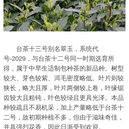
台茶十三号别名翠玉，系统代
号-2029，与台茶十二号同一时期选育所
得，属于中早生适制包种茶的新品种。树型
较大、芽色较紫、洱毛密度略低。叶片则较
狭长，略大且厚，叶片两侧较上卷，叶缘锯
齿较大且粗钝，叶色较绿且更具光泽。本品
种较疏且不易机采，加上产量略低于台茶十
二号，故初期种植不多，但由于滋味奇佳，
并具强烈花香，因此日渐受到欢迎。