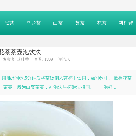
黑茶
乌龙茶
白茶
黄茶
花茶
耕种帮
花茶茶壶泡饮法
发布者:
迷叶香
|
查看:
1399
|
评论: 0
用沸水冲泡5分钟后将茶汤倒入茶杯中饮用，如冲泡中、低档花茶
茶壶一般为白瓷茶壶，冲泡法与杯泡法相同。 泡好 ...