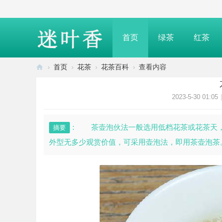
首页
绿茶
红茶
›
首页
›
花茶
›
花茶百科
›
查看内容
迷
叶
2023-5-30 01:05
|
香
—
: 茶壶泡伙法一般选用低档花茶或花茶天，
摘要
介
外型无多少观赏价值，可采用壶泡法，即用茶壶泡茶。
绍
茶
叶
知
识