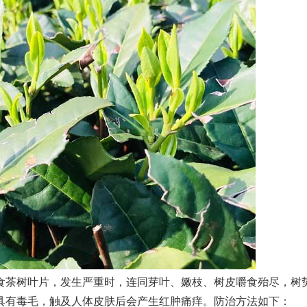
茶树叶片，发生严重时，连同芽叶、嫩枝、树皮嚼食殆尽，树
具有毒毛，触及人体皮肤后会产生红肿痛痒。防治方法如下：