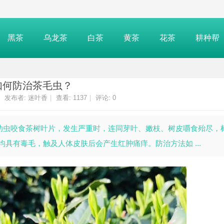
黑茶
乌龙茶
白茶
黄茶
花茶
耕种帮
如何防治茶毛虫？
发布者:
迷叶香
|
查看:
1137
|
评论: 0
幼虫咬食茶树叶片，发生严重时，连同芽叶、嫩枝、树皮嚼食殆尽，
具有毒毛，触及人体皮肤后会产生红肿痛痒。防治方法如 ...