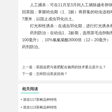
人工捕杀：可在11月至3月间人工摘除越冬卵块
回茶园；掌握幼虫期（1、2龄）将群集的幼虫连枝
7厘米，以阻止成虫羽化出土。
灯光和性诱杀：在成虫羽化期，进行灯光诱杀和
药剂防治：在幼虫1、2龄期，选用茶毛虫Bt制剂800～
100毫升），10%氯氰菊酯3000倍（12～20毫升）
药剂防治。
上一篇：
茶园追肥与基肥配合施用的技术要点是什么？
下一篇：
怎样防治茶炭疽病？
相关阅读
•
浙农117茶树品种特性
•
浙农113茶树品种特性