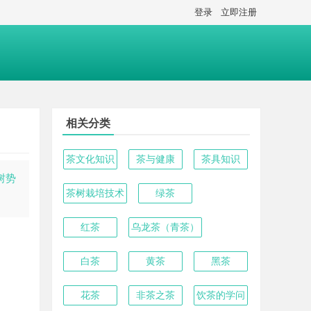
登录
立即注册
相关分类
茶文化知识
茶与健康
茶具知识
树势
茶树栽培技术
绿茶
红茶
乌龙茶（青茶）
白茶
黄茶
黑茶
花茶
非茶之茶
饮茶的学问