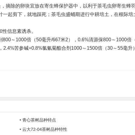
，摘除的卵块宜放在寄生蜂保护器中，以利于茶毛虫卵寄生蜂
叶一起剪下，就地踩死；茶毛虫盛蛹期进行中耕培土，在根际培
性信息素诱杀。
1000倍（50毫升/667米2），0.6%清源保800～1000倍（
，2.4%苦参碱+0.8%氯氰菊酯合剂1000～1500倍（30～55毫
•
青心茶树品种特点
•
云大72-04茶树品种特性