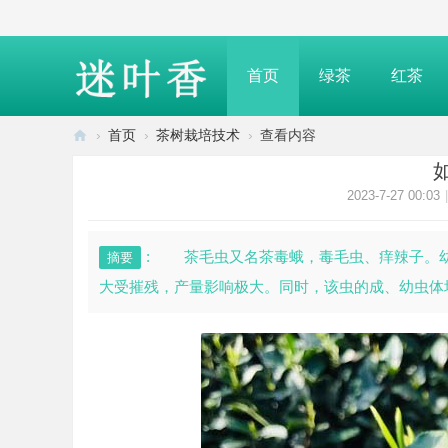
首页
绿茶
红茶
›
首页
›
茶树栽培技术
›
查看内容
迷
叶
2023-7-27 00:03
|
香
—
: 茶毛虫又名茶毒蛾，毒毛虫、痒辣子。
摘要
介
大受摧残，产量影响极大。同时，该虫的成、幼虫体均
绍
茶
叶
知
识