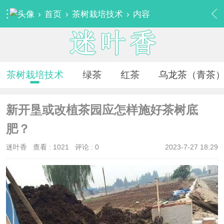
›
首页
›
茶树栽培技术
›
内容
茶树栽培技术
绿茶
红茶
乌龙茶（青茶
新开垦或改植茶园应怎样施好茶树底
肥？
迷叶香
查看 :
1021
评论 : 0
2023-7-27 18:29