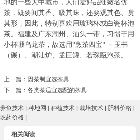
地的一些大中城市，人们爱好品细嫩名优
茶，既要闻其香、吸其味，还要观其色、赏
其形，因此，特别喜欢用玻璃杯或白瓷杯泡
茶。福建及广东潮州、汕头一带，习惯于用
小杯啜乌龙茶，故选用"烹茶四宝"-﹣玉书
（碾）、潮汕炉、孟臣罐、若琛瓯泡茶。
上一篇：
因茶制宜选茶具
下一篇：
各类茶适宜选配的茶具
养鱼技术
|
种地网
|
种植技术
|
栽培技术
|
肥料价格
|
农药价格
|
相关阅读