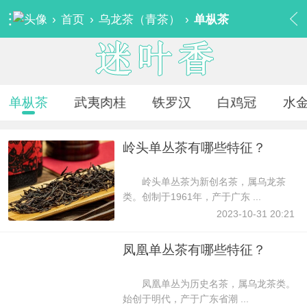
›
首页
›
乌龙茶（青茶）
›
单枞茶
单枞茶
武夷肉桂
铁罗汉
白鸡冠
水
岭头单丛茶有哪些特征？
岭头单丛茶为新创名茶，属乌龙茶
类。创制于1961年，产于广东 ...
2023-10-31 20:21
凤凰单丛茶有哪些特征？
凤凰单丛为历史名茶，属乌龙茶类。
始创于明代，产于广东省潮 ...