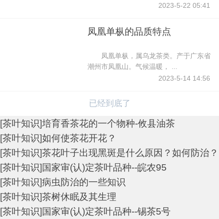
2023-5-22 05:41
凤凰单枞的品质特点
凤凰单枞，属乌龙茶类。产于广东省
潮州市凤凰山。气候温暖， ...
2023-5-14 14:56
已经到底了
[
茶叶知识
]
培育香茶花的一个物种-攸县油茶
[
茶叶知识
]
如何使茶花开花？
[
茶叶知识
]
茶花叶子出现黑斑是什么原因？如何防治？
[
茶叶知识
]
国家审(认)定茶叶品种--皖农95
[
茶叶知识
]
病虫防治的一些知识
[
茶叶知识
]
茶树休眠及其生理
[
茶叶知识
]
国家审(认)定茶叶品种--锡茶5号