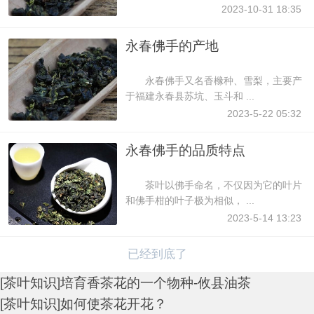
2023-10-31 18:35
永春佛手的产地
永春佛手又名香橼种、雪梨，主要产
于福建永春县苏坑、玉斗和 ...
2023-5-22 05:32
永春佛手的品质特点
茶叶以佛手命名，不仅因为它的叶片
和佛手柑的叶子极为相似， ...
2023-5-14 13:23
已经到底了
[
茶叶知识
]
培育香茶花的一个物种-攸县油茶
[
茶叶知识
]
如何使茶花开花？