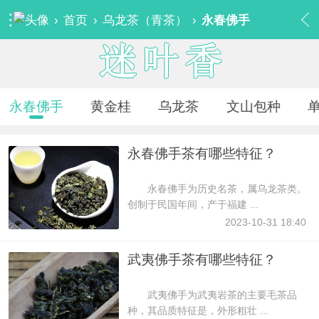
›
首页
›
乌龙茶（青茶）
›
永春佛手
永春佛手
黄金桂
乌龙茶
文山包种
永春佛手茶有哪些特征？
永春佛手为历史名茶，属乌龙茶类。
创制于民国年间，产于福建 ...
2023-10-31 18:40
武夷佛手茶有哪些特征？
武夷佛手为武夷岩茶的主要毛茶品
种，其品质特征是，外形粗壮 ...