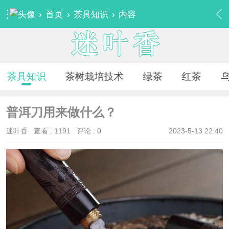
›
首页
›
茶具知识
›
内容
茶具知识
茶树栽培技术
绿茶
红茶
普洱刀用来做什么？
迷叶香
查看 :
1191
评论 : 0
2023-5-13 22:40