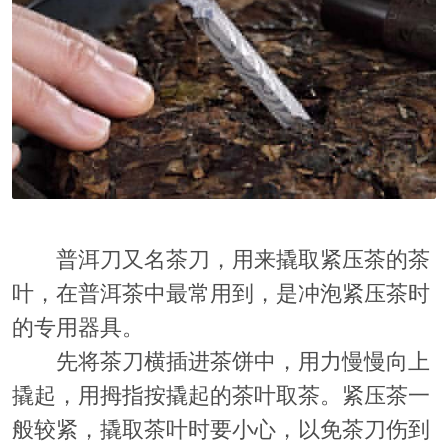
普洱刀又名茶刀，用来撬取紧压茶的茶
叶，在普洱茶中最常用到，是冲泡紧压茶时
的专用器具。
先将茶刀横插进茶饼中，用力慢慢向上
撬起，用拇指按撬起的茶叶取茶。紧压茶一
般较紧，撬取茶叶时要小心，以免茶刀伤到