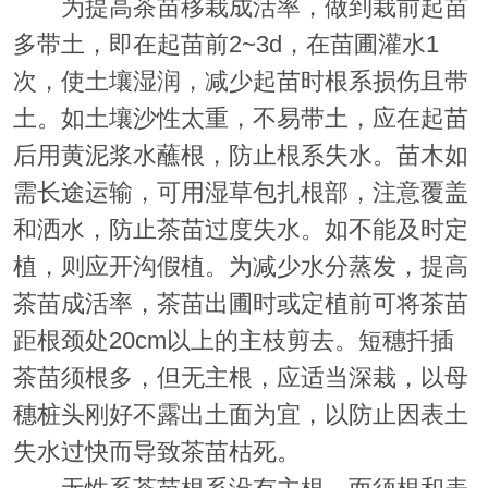
为提高茶苗移栽成活率，做到栽前起苗
多带土，即在起苗前2~3d，在苗圃灌水1
次，使土壤湿润，减少起苗时根系损伤且带
土。如土壤沙性太重，不易带土，应在起苗
后用黄泥浆水蘸根，防止根系失水。苗木如
需长途运输，可用湿草包扎根部，注意覆盖
和洒水，防止茶苗过度失水。如不能及时定
植，则应开沟假植。为减少水分蒸发，提高
茶苗成活率，茶苗出圃时或定植前可将茶苗
距根颈处20cm以上的主枝剪去。短穗扦插
茶苗须根多，但无主根，应适当深栽，以母
穗桩头刚好不露出土面为宜，以防止因表土
失水过快而导致茶苗枯死。