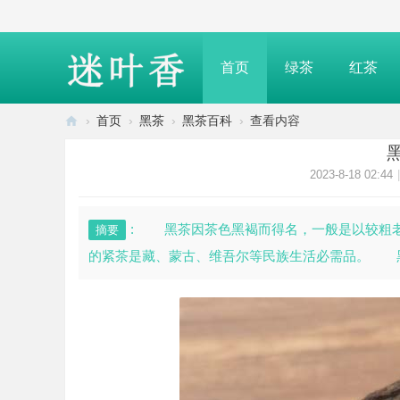
首页
绿茶
红茶
›
首页
›
黑茶
›
黑茶百科
›
查看内容
迷
叶
2023-8-18 02:44
|
香
—
: 黑茶因茶色黑褐而得名，一般是以较粗
摘要
介
的紧茶是藏、蒙古、维吾尔等民族生活必需品。 黑茶
绍
茶
叶
知
识