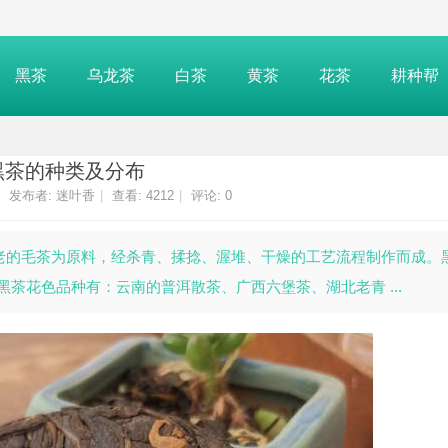
黑茶
乌龙茶
白茶
黄茶
花茶
耕种帮
黑茶的种类及分布
发布者:
迷叶香
|
查看:
4212
|
评论: 0
老的毛茶为原料，经杀青、揉捻、渥堆、干燥的工艺流程制作而成。
花色品种有：云南的普洱散茶、广西六堡茶、湖北老青 ...