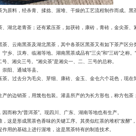
为原料，经杀青、揉捻、渥堆、干燥的工艺流程制作而成。黑
、湖北老青茶；还有紧压茶，如茯砖，康砖，青砖，金尖茶、
茶、云南黑茶及湖北黑茶，其中各茶区黑茶又有如下茶产区分
、汉寿、临湘等地。湖南黑茶成品有“三尖”和“三砖”之称。
二号、湘尖三号。“湘尖茶”是湘尖一、二、三号的总称。
崇阳、通城等县。
茶。过去分为毛尖、芽细、康砖、金玉、金仓六个花色，现在
产的边销茶，用篾包包装。灌县所产的为长方形包，称方包茶
而称为“普洱茶”。现四川、广东、湖南等地也有生产。
这是形成黑茶色香味的关键工序。其类似红茶的堆积“发酵”
促作用的基础上进行渥堆，这是黑茶特有的制造技术。