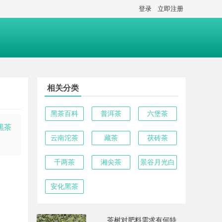
登录
立即注册
相关分类
黑茶百科
普洱茶
六堡茶
黑茶
云南沱茶
藏茶
茯砖茶
千两茶
湘尖茶
景谷月光白
安化黑茶
茶树对肥料需求有何特