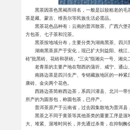
黑茶因茶色黑褐而得名，一般是以较粗老的毛茶
茶是藏、蒙古、维吾尔等民族生活必需品。
黑茶花色品种有：云南的普洱散茶、广西六堡茶
方包茶、七子茶和沱茶。
黑茶按地域分布，主要分类为湖南黑茶、四川黑
湖南黑茶原产于安化，现已扩大到益阳、桃江、宁乡
砖”批黑砖、花砖和茯砖。“三尖”指湘尖一号、湘尖
老青茶的主要产地在鄂西的蒲圻、咸宁、通山、
南路边茶是四川生产、专销藏族地区的一种紧压
康砖、金尖两个花色。
西路边茶简称西边茶，系四川灌县、北川一带生
所产的为圆形包，称圆包茶，已停产。
普洱茶原产于云南省，过去因集散地为普洱县，因
黑茶之不同于黄茶等其他茶类的重要工序是渥堆，
大、堆紧、渥堆时间长，并先通过杀青，在抑制酶