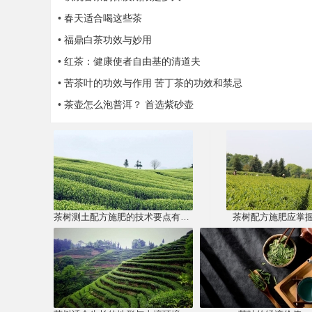
•
春天适合喝这些茶
•
福鼎白茶功效与妙用
•
红茶：健康使者自由基的清道夫
•
苦茶叶的功效与作用 苦丁茶的功效和禁忌
•
茶壶怎么泡普洱？ 首选紫砂壶
茶树测土配方施肥的技术要点有哪些？
茶树配方施肥应掌