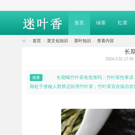
首页
绿茶
红茶
›
首页
›
茶文化知识
›
茶叶知识
›
查看内容
迷
长
叶
2024-3-31 17:55
香
—
: 长期喝竹叶茶有危害吗：竹叶茶性寒凉
摘要
介
期处于便秘人群禁忌饮用竹叶茶；竹叶茶宜在饭后饮用
绍
茶
叶
知
识