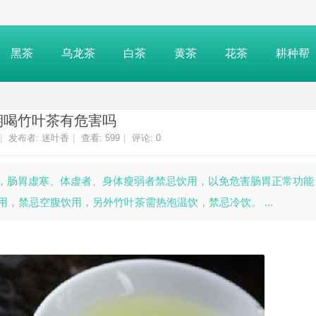
黑茶
乌龙茶
白茶
黄茶
花茶
耕种帮
期喝竹叶茶有危害吗
|
发布者:
迷叶香
|
查看:
599
|
评论: 0
，肠胃虚寒、体虚者、身体瘦弱者禁忌饮用，以免危害肠胃正常功能
，禁忌空腹饮用，另外竹叶茶需热泡温饮，禁忌冷饮。 ...