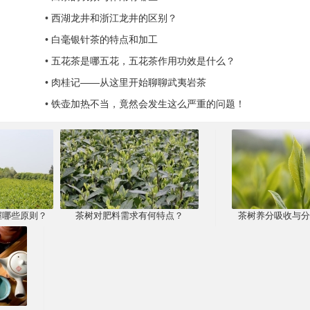
•
西湖龙井和浙江龙井的区别？
•
白毫银针茶的特点和加工
•
五花茶是哪五花，五花茶作用功效是什么？
•
肉桂记——从这里开始聊聊武夷岩茶
•
铁壶加热不当，竟然会发生这么严重的问题！
握哪些原则？
茶树对肥料需求有何特点？
茶树养分吸收与分