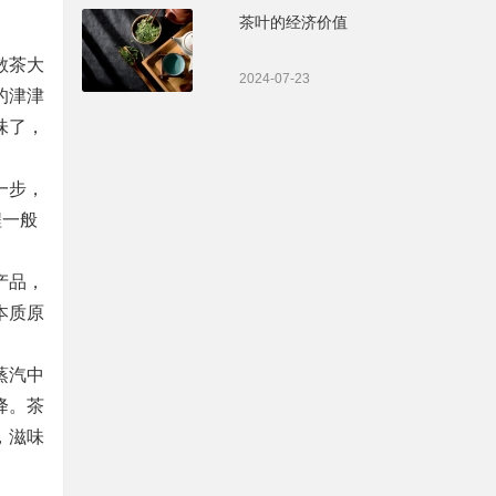
茶叶的经济价值
散茶大
2024-07-23
的津津
味了，
一步，
程一般
产品，
本质原
蒸汽中
降。茶
，滋味