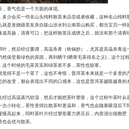
距，香气也是一个方面的体现。
，多少会买一些名山头纯料散茶来品尝或者收藏，这种名山纯料
么就是发烧级茶友亲自跋山涉水到云南茶山购买，都当宝贝一样
味道高扬，清香可口；把这样散茶压成饼之后，就没有那个清香
鲜叶，然后经过萎调，高温杀青（铁锅炒），尤其是高温杀青这
然保坚着绿色的原因，再到晒干(晒青毛茶得名之义)，这个过
，这个时候的毛茶其实和绿茶差不多，茶性也较寒。
就觉得不是一个茶了，这也不奇怪，普洱茶本来就是一个多变的
态的改变，都会表现出不同的口感来，这也是普洱茶越陈越香的
先经过高温蒸汽软湿，然后才能把茶叶塑形，这个过程中茶叶从
一次小转化，茶性变得比散茶时更温和，香气也会随着吸湿后下
慢慢高起来，同时茶叶片经过塑形重力挤压后，内质浸出细胞壁
质也会优与散茶。