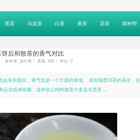
黑茶
乌龙茶
白茶
黄茶
花茶
耕种帮
压饼后和散茶的香气对比
|
发布者:
迷叶香
|
查看:
402
|
评论: 0
会有所差距，香气也是一个方面的体现。 喜欢喝普洱茶的茶友，
品尝或者收藏，这种名山纯料散茶大多是名贵茶 ...