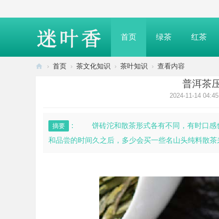
首页
绿茶
红茶
›
首页
›
茶文化知识
›
茶叶知识
›
查看内容
迷
普洱茶
叶
2024-11-14 04:45
香
—
: 饼砖沱和散茶形式各有不同，有时口感也
摘要
介
和品尝的时间久之后，多少会买一些名山头纯料散茶来
绍
茶
叶
知
识