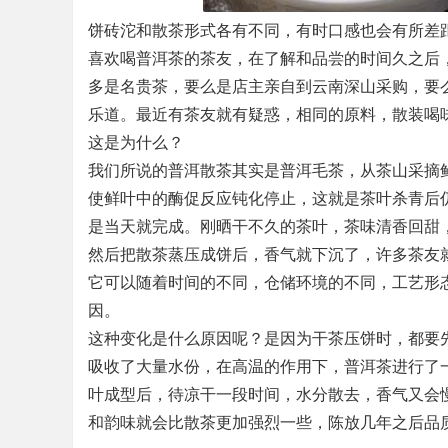
饼砖沱和散茶形式各有不同，有时口感也会有所差
喜欢喝普洱茶的茶友，在了解和品尝的时间久之后
多是名贵茶，要么是店主亲自到云南深山采购，要
乐道。最近有茶友就有疑惑，相同的原料，散装喝
这是为什么？
我们所说的普洱散茶其实是普洱毛茶，从茶山采摘
使鲜叶中的酶促反应钝化停止，这就是茶叶杀青后仍
是当天就完成。刚晒干不久的茶叶，茶味清香回甜
然后把散茶蒸压成饼后，香气就下沉了，许多茶友
它可以随着时间的不同，仓储环境的不同，工艺形
因。
这种变化是什么原因呢？是因为干茶压饼时，都要
吸收了大量水份，在高温的作用下，普洱茶进行了
叶成型后，待凉干一段时间，水分散去，香气又会
和韵味就会比散茶更加强烈一些，陈放几年之后品