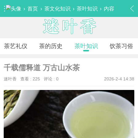
›
首页
›
茶文化知识
›
茶叶知识
›
内容
茶艺礼仪
茶的历史
茶叶知识
饮茶习俗
千载儒释道 万古山水茶
迷叶香
查看 :
225
评论 : 0
2026-2-4 14:38