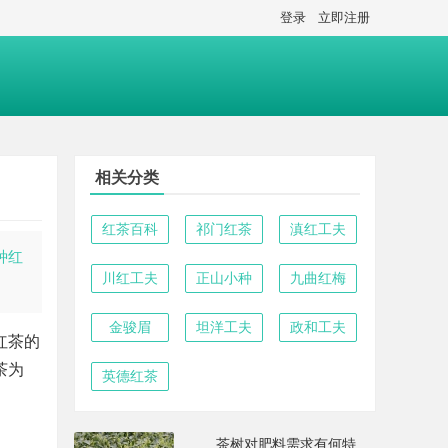
登录
立即注册
相关分类
红茶百科
祁门红茶
滇红工夫
种红
川红工夫
正山小种
九曲红梅
金骏眉
坦洋工夫
政和工夫
红茶的
茶为
英德红茶
茶树对肥料需求有何特