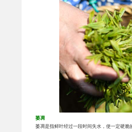
萎凋
萎凋是指鲜叶经过一段时间失水，使一定硬脆的