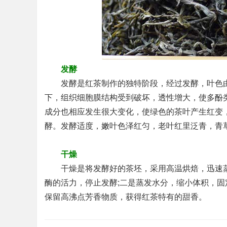
发酵
发酵是红茶制作的独特阶段，经过发酵，叶色由
下，组织细胞膜结构受到破坏，透性增大，使多酚
成分也相应发生很大变化，使绿色的茶叶产生红变
酵。发酵适度，嫩叶色泽红匀，老叶红里泛青，青
干燥
干燥是将发酵好的茶坯，采用高温烘焙，迅速蒸
酶的活力，停止发酵;二是蒸发水分，缩小体积，固
保留高沸点芳香物质，获得红茶特有的甜香。