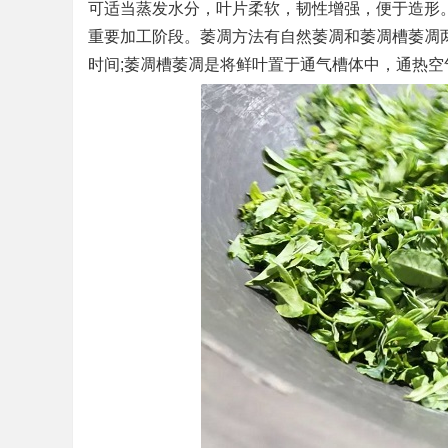
可适当蒸发水分，叶片柔软，韧性增强，便于造形
重要加工阶段。萎凋方法有自然萎凋和萎凋槽萎凋
时间;萎凋槽萎凋是将鲜叶置于通气槽体中，通热