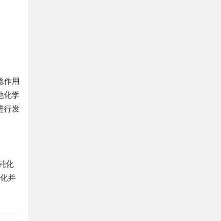
捻作用
他化学
进行发
钝化
激化并