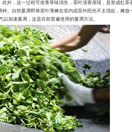
。此外，这一过程可使青草味消失，茶叶清香渐现，是形成红茶
两种。自然萎凋即将茶叶薄摊在室内或室外阳光不太强处，摊放
空气以加速萎凋，这是目前普遍使用的萎凋方法。